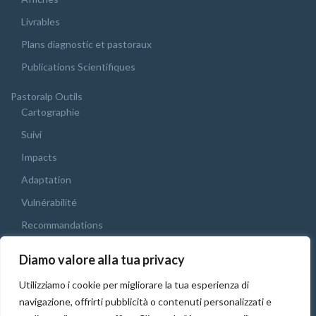
Livrables
Plans diagnostic et pastoraux
Publications Scientifiques
Pastoralp Outils
Cartographie
Suivi
Impacts
Adaptation
Vulnérabilité
Recommandations
Webgis
Diamo valore alla tua privacy
Conférence Finale
Utilizziamo i cookie per migliorare la tua esperienza di
Français
navigazione, offrirti pubblicità o contenuti personalizzati e
Italiano