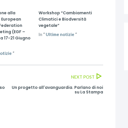
one alla
Workshop “Cambiamenti
 European
Climatici e Biodversità
Federation
vegetale”
eting (EGF –
In
“
Ultime notizie
“
da 17-21 Giugno
otizie
“
NEXT POST
iso
Un progetto all'avanguardia. Parlano di noi
su La Stampa