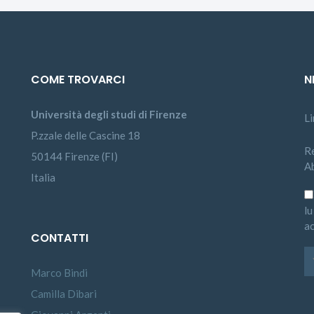
COME TROVARCI
N
Università degli studi di Firenze
L
P.zzale delle Cascine 18
Re
50144 Firenze (FI)
A
Italia
lu
ac
CONTATTI
Marco Bindi
Camilla Dibari