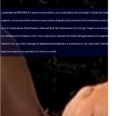
La piattaforma PASTORALP è anche un contenitore, un visualizzatore dei principali risultati derivanti dal
progetto, ovvero permette di avere una visione integrata sulle proiezioni del clima futuro nelle due
aree di studio alpine (Gran Paradiso National Park, Parc National des Ecrins), gli impatti e la vulnerabilità
del cambiamento climatico sulle risorse pascolive montane derivanti dall’applicazione di un approccio
modellistico, possibili strategie di adattamento da adottare e promuovere, che sono state individuate
dopo consultazioni con portatori di interesse locali.