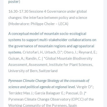
poster
)
16.30-17.30 Sessione 4 Governance under global
changes: the interface between policy and science
(Moderatore: Philippe Choler – LECA)
A conceptual model of mountain socio-ecological
systems to support multi-stakeholder collaborations on
the governance of mountain regions and agropastoral
systems.
Cristofari, H., Urbach, D.*; Otero, I.; Reynard, E.;
Guisan, A.; Randin, C. | *Global Mountain Biodiversity
Assessment, Assessment, Institute for Plant Sciences,
University of Bern, Switzerland
Pyrenean Climate Change Strategy at the crossroads of
science and political agenda at regional level.
Vergèr D*.;
Terrádez Mas J.; García Balaguer E.;
Pascual, D. |
*
Pyrenean Climate Change Observatory (OPCC) of the
Working Community of the Pyrenees, Spain