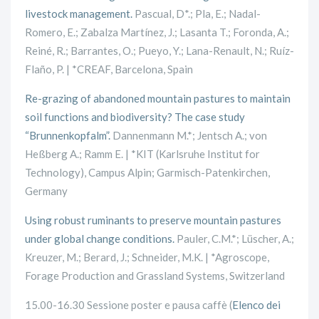
livestock management.
Pascual, D*.; Pla, E.; Nadal-
Romero, E.; Zabalza Martínez, J.; Lasanta T.; Foronda, A.;
Reiné, R.; Barrantes, O.; Pueyo, Y.; Lana-Renault, N.; Ruíz-
Flaño, P. | *CREAF, Barcelona, Spain
Re-grazing of abandoned mountain pastures to maintain
soil functions and biodiversity? The case study
“Brunnenkopfalm”.
Dannenmann M.*; Jentsch A.; von
Heßberg A.; Ramm E. | *KIT (Karlsruhe Institut for
Technology), Campus Alpin; Garmisch-Patenkirchen,
Germany
Using robust ruminants to preserve mountain pastures
under global change conditions.
Pauler, C.M.*; Lüscher, A.;
Kreuzer, M.; Berard, J.; Schneider, M.K. | *Agroscope,
Forage Production and Grassland Systems, Switzerland
15.00-16.30 Sessione poster e pausa caffè (
Elenco dei