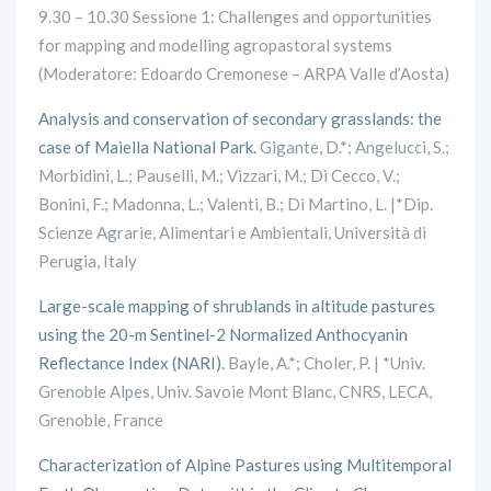
9.30 – 10.30 Sessione 1: Challenges and opportunities
for mapping and modelling agropastoral systems
(Moderatore: Edoardo Cremonese – ARPA Valle d’Aosta)
Analysis and conservation of secondary grasslands: the
case of Maiella National Park.
Gigante, D.*; Angelucci, S.;
Morbidini, L.; Pauselli, M.; Vizzari, M.; Di Cecco, V.;
Bonini, F.; Madonna, L.; Valenti, B.; Di Martino, L. |*Dip.
Scienze Agrarie, Alimentari e Ambientali, Università di
Perugia, Italy
Large-scale mapping of shrublands in altitude pastures
using the 20-m Sentinel-2 Normalized Anthocyanin
Reflectance Index (NARI).
Bayle, A.*; Choler, P. | *Univ.
Grenoble Alpes, Univ. Savoie Mont Blanc, CNRS, LECA,
Grenoble, France
Characterization of Alpine Pastures using Multitemporal