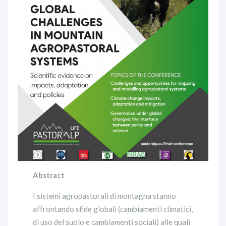
Abstract
I sistemi agropastorali di montagna stanno
affrontando sfide globali (cambiamenti climatici,
di uso del suolo e cambiamenti sociali) alle quali