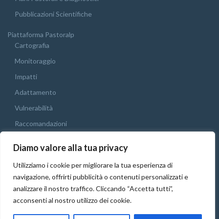
Pubblicazioni Scientifiche
Piattaforma Pastoralp
Cartografia
Monitoraggio
Impatti
Adattamento
Vulnerabilità
Raccomandazioni
Webgis
Diamo valore alla tua privacy
Conferenza Finale
Utilizziamo i cookie per migliorare la tua esperienza di
Italiano
navigazione, offrirti pubblicità o contenuti personalizzati e
Italiano
analizzare il nostro traffico. Cliccando “Accetta tutti”,
acconsenti al nostro utilizzo dei cookie.
Français
English