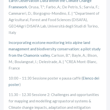
Earth Observation Data within the Climate Change
Framework.
Orusa, T.*; Farbo, A.; De Petris, S.; Sarvia, F.;
Cammareri, D.; Borgogno-Mondino, E. | *Department of
Agricultural, Forest and Food Sciences (DISAFA),
GEO4Agri DISAFA Lab, Università degli Studi di Torino,
Italy
Incorporating ecotone monitoring into alpine land
management and biodiversity conservation: a pilot study
from the Chamonix valley.
Carlson, B.*; Bayle, A.; Bison,
M.; Boulangeat, I.; Delestrade, A. | *CREA Mont-Blanc,
France
10:00 – 11:30 Sessione poster e pausa caffè (
Elenco dei
poster
)
11.30 – 12.30 Sessione 2: Challenges and opportunities
for mapping and modelling agropastoral systems &
Climate change impacts, adaptation and mitigation