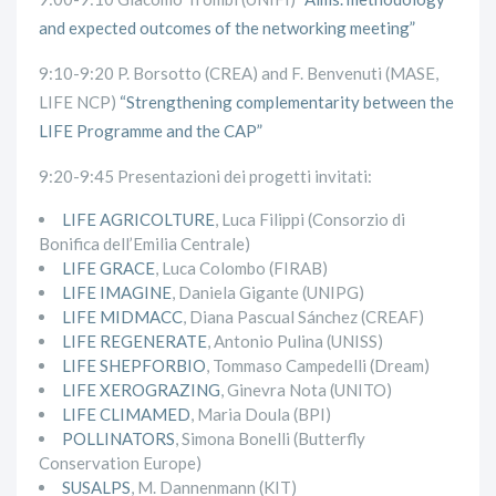
and expected outcomes of the networking meeting”
9:10-9:20 P. Borsotto (CREA) and F. Benvenuti (MASE,
LIFE NCP)
“Strengthening complementarity between the
LIFE Programme and the CAP”
9:20-9:45 Presentazioni dei progetti invitati:
LIFE AGRICOLTURE
, Luca Filippi (Consorzio di
Bonifica dell’Emilia Centrale)
LIFE GRACE
, Luca Colombo (FIRAB)
LIFE IMAGINE
, Daniela Gigante (UNIPG)
LIFE MIDMACC
, Diana Pascual Sánchez (CREAF)
LIFE REGENERATE
, Antonio Pulina (UNISS)
LIFE SHEPFORBIO
, Tommaso Campedelli (Dream)
LIFE XEROGRAZING
, Ginevra Nota (UNITO)
LIFE CLIMAMED
, Maria Doula (BPI)
POLLINATORS
, Simona Bonelli (Butterfly
Conservation Europe)
SUSALPS
, M. Dannenmann (KIT)