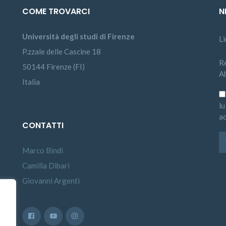
COME TROVARCI
N
Università degli studi di Firenze
L
P.zzale delle Cascine 18
Re
50144 Firenze (FI)
A
Italia
lu
ac
CONTATTI
Marco Bindi
Camilla Dibari
Giovanni Argenti