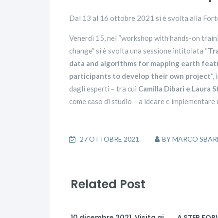
Dal 13 al 16 ottobre 2021 si è svolta alla For
Venerdì 15, nel “workshop with hands-on train
change” si è svolta una sessione intitolata “
Tr
data and algorithms for mapping earth fea
participants to develop their own project
“,
dagli esperti – tra cui
Camilla Dibari e Laura 
come caso di studio – a ideare e implementare 
27 OTTOBRE 2021
BY
MARCO SBAR
Related Post
10 dicembre 2021. Visita ai
A STEP F