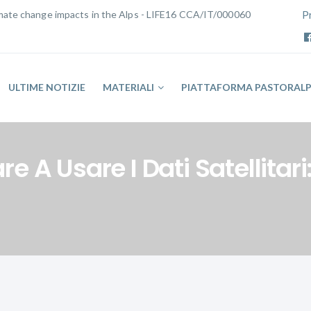
limate change impacts in the Alps - LIFE16 CCA/IT/000060
P
ULTIME NOTIZIE
MATERIALI
PIATTAFORMA PASTORAL
 A Usare I Dati Satellitar