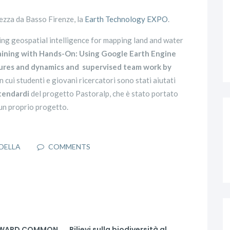
tezza da Basso Firenze, la
Earth Technology EXPO
.
ing geospatial intelligence for mapping land and water
aining with Hands-On: Using Google Earth Engine
tures and dynamics and supervised team work by
 in cui studenti e giovani ricercatori sono stati aiutati
Stendardi
del progetto Pastoralp, che è stato portato
un proprio progetto.
DELLA
COMMENTS
ORWARD COMMON
Rilievi sulla biodiversità al