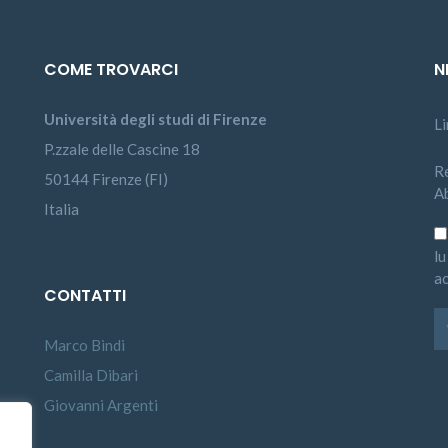
COME TROVARCI
N
Università degli studi di Firenze
L
P.zzale delle Cascine 18
Re
50144 Firenze (FI)
A
Italia
lu
ac
CONTATTI
Marco Bindi
Camilla Dibari
Giovanni Argenti