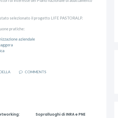
i settori di interesse del Piano nazionale di adattamento
è stato selezionato il progetto LIFE PASTORALP.
buone pratiche:
izzazione aziendale
raggera
ica
DELLA
COMMENTS
etworking:
Sopralluoghi di INRA e PNE