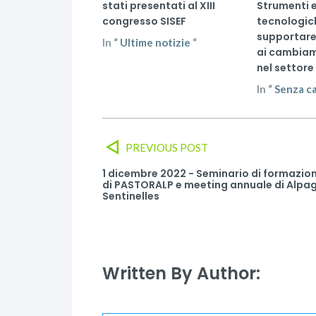
stati presentati al XIII
Strumenti e
congresso SISEF
tecnologic
supportare
In
“
Ultime notizie
“
ai cambiam
nel settore
In
“
Senza c
PREVIOUS POST
1 dicembre 2022 - Seminario di formazio
di PASTORALP e meeting annuale di Alpa
Sentinelles
Written By Author: