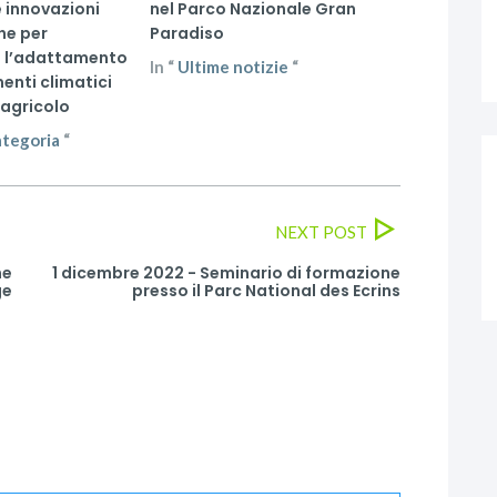
 innovazioni
nel Parco Nazionale Gran
he per
Paradiso
 l’adattamento
In
“
Ultime notizie
“
enti climatici
 agricolo
ategoria
“
NEXT POST
ne
1 dicembre 2022 - Seminario di formazione
ge
presso il Parc National des Ecrins